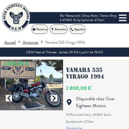
Bar Restaurant | Shop Moto | Tattoo Shop
à 69360 St-Symphorien d'Ozon
Horaires
Itinéraire
Appeler
Accueil
Annonces
Yamaha 535 Virago 1994
OEM Festival Tributes : samedi 29/08 à partir de 15h00
2 800,00 €
Yamaha 535
Virago 1994
2 800,00 €
Disponible chez Over
Eighteen Motors
15 Rue Jules Ferry, 69360 Saint-
Symphorien-d'Ozon
Itinéraire