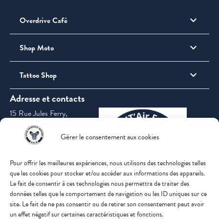
Overdrive Café
Shop Moto
Tattoo Shop
Adresse et contacts
15 Rue Jules Ferry,
69360 Saint-
Symphorien-d'Ozon
Gérer le consentement aux cookies
Pour offrir les meilleures expériences, nous utilisons des technologies telles
que les cookies pour stocker et/ou accéder aux informations des appareils.
Le fait de consentir à ces technologies nous permettra de traiter des
données telles que le comportement de navigation ou les ID uniques sur ce
contact@overeighteenmotors.com
site. Le fait de ne pas consentir ou de retirer son consentement peut avoir
un effet négatif sur certaines caractéristiques et fonctions.
04 28 29 26 99