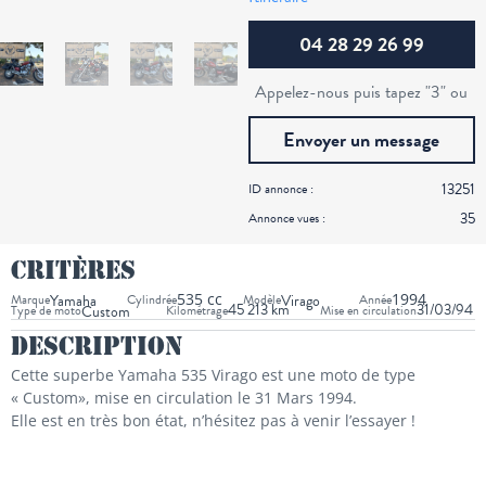
04 28 29 26 99
Appelez-nous puis tapez "3" ou
Envoyer un message
13251
ID annonce :
35
Annonce vues :
Critères
535 cc
1994
Marque
Yamaha
Cylindrée
Modèle
Virago
Année
45 213 km
31/03/94
Type de moto
Custom
Kilométrage
Mise en circulation
Description
Cette superbe Yamaha 535 Virago est une moto de type
« Custom», mise en circulation le 31 Mars 1994.
Elle est en très bon état, n’hésitez pas à venir l’essayer !