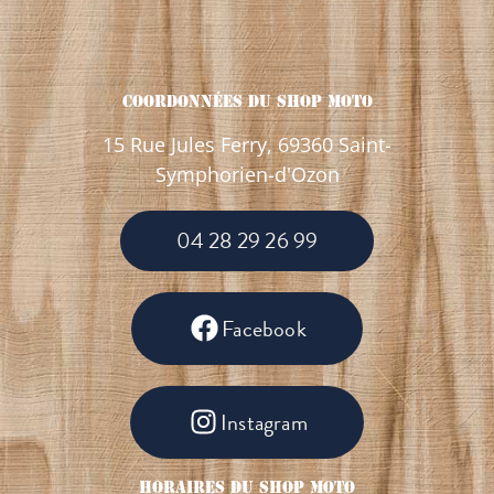
Coordonnées Du Shop Moto
15 Rue Jules Ferry, 69360 Saint-
Symphorien-d'Ozon
04 28 29 26 99
Facebook
Instagram
Horaires Du Shop Moto