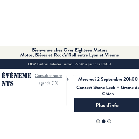
Bienvenue chez Over Eighteen Motors
Motos, Bières et Rock’n’Roll entre Lyon et Vienne
OEM Festival Tributes : samedi 29/08 à partir de 15h00
ÉVÉNEME
Consulter notre
Samedi 29 Août 15h00
Mercredi 2 Septembre 20h00
NTS
agenda (
13
)
OEM Festival Tributes 2026
Concert Stone Leek + Graine de
Chien
Plus d'info
Plus d'info
1
2
3