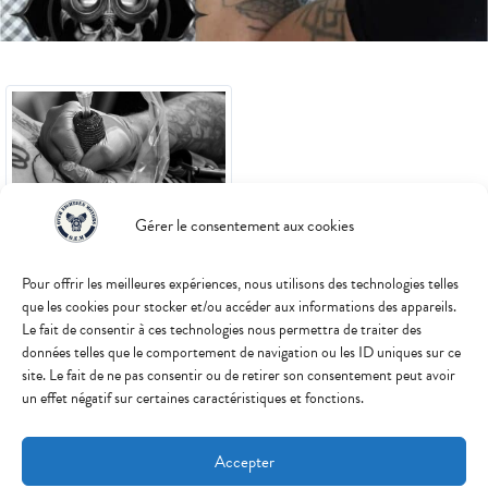
Tattoo/Piercing Shop
Gérer le consentement aux cookies
Vous avez un projet tattoo ou
piercing ?
Pour offrir les meilleures expériences, nous utilisons des technologies telles
que les cookies pour stocker et/ou accéder aux informations des appareils.
Découvrir le studio
Le fait de consentir à ces technologies nous permettra de traiter des
données telles que le comportement de navigation ou les ID uniques sur ce
site. Le fait de ne pas consentir ou de retirer son consentement peut avoir
un effet négatif sur certaines caractéristiques et fonctions.
Coordonnées
15 Rue Jules Ferry, 69360 Saint-
Accepter
Symphorien-d'Ozon