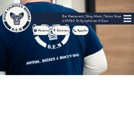
Bar Restaurant | Shop Moto | Tattoo Shop
à 69360 St-Symphorien d'Ozon
Horaires
Itinéraire
Appeler