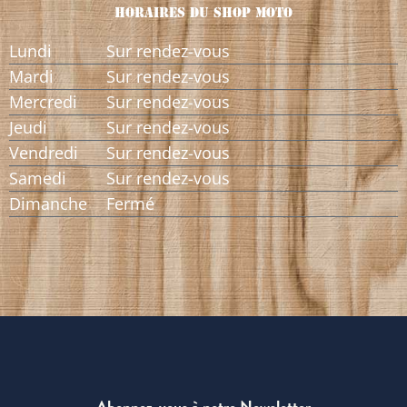
Horaires Du Shop Moto
Lundi
Sur rendez-vous
Mardi
Sur rendez-vous
Mercredi
Sur rendez-vous
Jeudi
Sur rendez-vous
Vendredi
Sur rendez-vous
Samedi
Sur rendez-vous
Dimanche
Fermé
Abonnez-vous à notre Newsletter