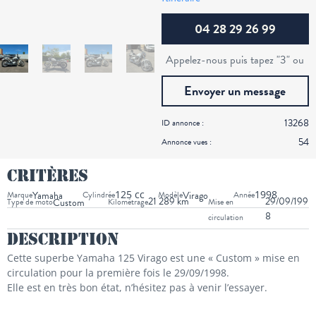
04 28 29 26 99
Appelez-nous puis tapez "3" ou
Envoyer un message
13268
ID annonce :
54
Annonce vues :
Critères
125 cc
1998
Marque
Yamaha
Cylindrée
Modèle
Virago
Année
21 289 km
29/09/199
Type de moto
Custom
Kilométrage
Mise en
8
circulation
Description
Cette superbe Yamaha 125 Virago est une « Custom » mise en
circulation pour la première fois le 29/09/1998.
Elle est en très bon état, n’hésitez pas à venir l’essayer.