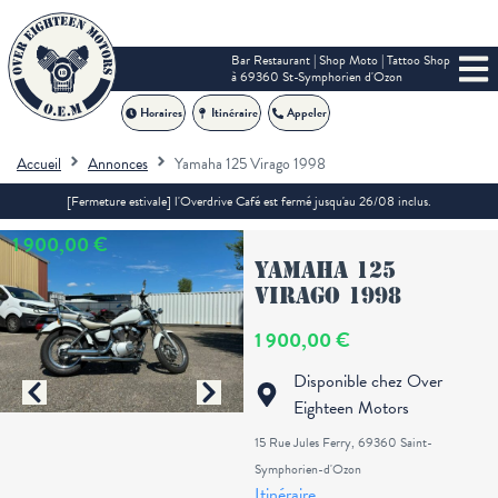
Bar Restaurant | Shop Moto | Tattoo Shop
à 69360 St-Symphorien d'Ozon
Horaires
Itinéraire
Appeler
Accueil
Annonces
Yamaha 125 Virago 1998
[Fermeture estivale] l'Overdrive Café est fermé jusqu'au 26/08 inclus.
1 900,00 €
Yamaha 125
Virago 1998
1 900,00 €
Disponible chez Over
Eighteen Motors
15 Rue Jules Ferry, 69360 Saint-
Symphorien-d'Ozon
Itinéraire