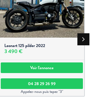
Leonart 125 pilder 2022
BMW
3 490 €
3 9
Voir l'annonce
04 28 29 26 99
Appelez-nous puis tapez "3"