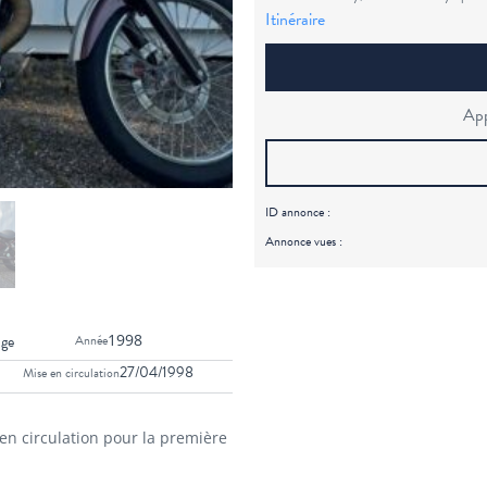
Itinéraire
App
ID annonce :
Annonce vues :
1998
age
Année
27/04/1998
Mise en circulation
en circulation pour la première