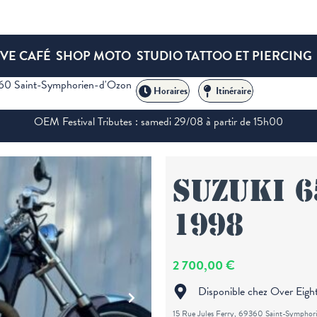
VE CAFÉ
SHOP MOTO
STUDIO TATTOO ET PIERCING
360 Saint-Symphorien-d'Ozon
Horaires
Itinéraire
OEM Festival Tributes : samedi 29/08 à partir de 15h00
Suzuki 6
1998
2 700,00 €
Disponible chez Over Eigh
15 Rue Jules Ferry, 69360 Saint-Symphor