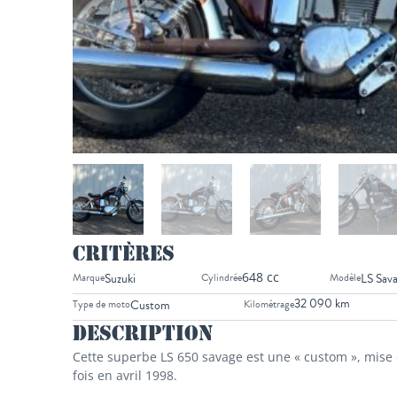
Critères
648 cc
Marque
Suzuki
Cylindrée
Modèle
LS Sav
32 090 km
Type de moto
Custom
Kilométrage
Description
Cette superbe LS 650 savage est une « custom », mise 
fois en avril 1998.