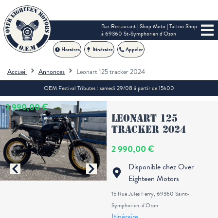
Bar Restaurant | Shop Moto | Tattoo Shop
à 69360 St-Symphorien d'Ozon
Horaires
Itinéraire
Appeler
Accueil
Annonces
Leonart 125 tracker 2024
OEM Festival Tributes : samedi 29/08 à partir de 15h00
2 990,00 €
Leonart 125
tracker 2024
2 990,00 €
Disponible chez Over
Eighteen Motors
15 Rue Jules Ferry, 69360 Saint-
Symphorien-d'Ozon
Itinéraire