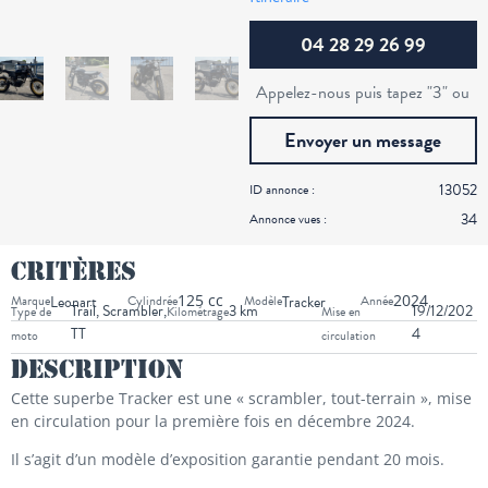
04 28 29 26 99
Appelez-nous puis tapez "3" ou
Envoyer un message
13052
ID annonce :
34
Annonce vues :
Critères
125 cc
2024
Marque
Leonart
Cylindrée
Modèle
Tracker
Année
Trail, Scrambler,
3 km
19/12/202
Type de
Kilométrage
Mise en
TT
4
moto
circulation
Description
Cette superbe Tracker est une « scrambler, tout-terrain », mise
en circulation pour la première fois en décembre 2024.
Il s’agit d’un modèle d’exposition garantie pendant 20 mois.