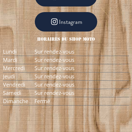
Instagram
Horaires Du Shop Moto
Lundi
Sur rendez-vous
Mardi
Sur rendez-vous
Mercredi
Sur rendez-vous
Jeudi
Sur rendez-vous
Vendredi
Sur rendez-vous
Samedi
Sur rendez-vous
Dimanche
Fermé