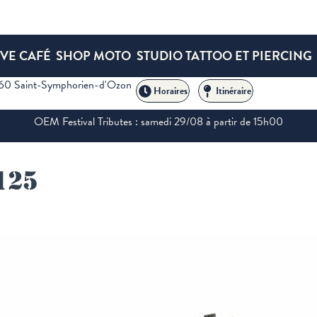
VE CAFÉ
SHOP MOTO
STUDIO TATTOO ET PIERCING
360 Saint-Symphorien-d'Ozon
tona 125
Horaires
Itinéraire
OEM Festival Tributes : samedi 29/08 à partir de 15h00
125