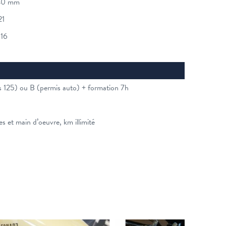
40 mm
21
 16
s 125) ou B (permis auto) + formation 7h
es et main d’oeuvre, km illimité