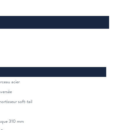
rceau acier
nversée
rtisseur soft-tail
isque 310 mm