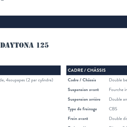
 DAYTONA 125
CADRE / CHÂSSIS
ide, 4soupapes (2 par cylindre)
Cadre / Châssis
Double be
Suspension avant
Fourche i
Suspension arrière
Double amo
Type de freinage
CBS
Frein avant
Double d