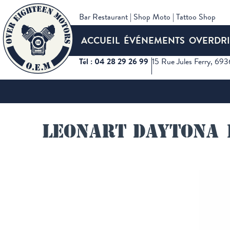
Bar Restaurant | Shop Moto | Tattoo Shop
ACCUEIL
ÉVÉNEMENTS
OVERDRI
Tél : 04 28 29 26 99
15 Rue Jules Ferry, 69
Accueil
Shop moto
Concession Leonart
Day
Leonart Daytona 