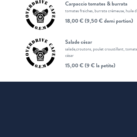
Carpaccio tomates & burrata
tomates fraiches, burrata crémeuse, huile d'o
18,00 € (9,50 € demi portion)
Salade césar
salade,croutons, poulet croustillant, tomat
césar
15,00 € (9 € la petite)