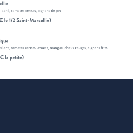
llin
 pané, tomates cerises, pignons de pin
 le 1/2 Saint-Marcellin)
ique
tillant, tomates cerises, avocat, mangue, choux rouges, oignons frits
€ la petite)