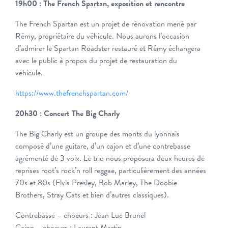
19h00 : The French Spartan, exposition et rencontre
The French Spartan est un projet de rénovation mené par
Rémy, propriétaire du véhicule. Nous aurons l’occasion
d’admirer le Spartan Roadster restauré et Rémy échangera
avec le public à propos du projet de restauration du
véhicule.
https://www.thefrenchspartan.com/
20h30 : Concert The Big Charly
The Big Charly est un groupe des monts du lyonnais
composé d’une guitare, d’un cajon et d’une contrebasse
agrémenté de 3 voix. Le trio nous proposera deux heures de
reprises root’s rock’n roll reggae, particulièrement des années
70s et 80s (Elvis Presley, Bob Marley, The Doobie
Brothers, Stray Cats et bien d’autres classiques).
Contrebasse – choeurs : Jean Luc Brunel
Cajon – choeurs : Laurent Martin