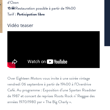
d'Ozon
🍻🍔Restauration possible à partir de 19h00
Tarif :
Participation libre
Vidéo teaser
Over Eighteen Motors vous invite à une soirée vintage
vendredi 06 septembre à partir de 19h00 à l’Overdrive
Café. Au programme : Exposition d’une Spartan Roadster
de 1987 et concert de reprises Roots Rock n’ Reggae des
années 1970/1980 par « The Big Charly ».