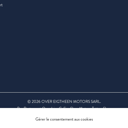
rt
©
2026
OVER EIGTHEEN MOTORS SARL.
Bar Restaurant Overdrive Café – Shop Moto – Tattoo Shop
L’abus d’alcool est dangereux pour la santé. À consommer avec modération.
Gérer le consentement aux cookies