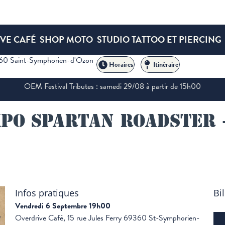
VE CAFÉ
SHOP MOTO
STUDIO TATTOO ET PIERCING
360 Saint-Symphorien-d'Ozon
an Roadster + concert The Big Charly)
Horaires
Itinéraire
OEM Festival Tributes : samedi 29/08 à partir de 15h00
xpo Spartan Roadster 
Infos pratiques
Bil
Vendredi 6 Septembre 19h00
Overdrive Café, 15 rue Jules Ferry 69360 St-Symphorien-