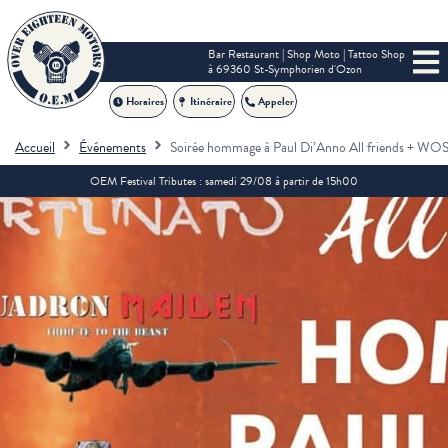
Bar Restaurant | Shop Moto | Tattoo Shop
à 69360 St-Symphorien d'Ozon
Horaires
Itinéraire
Appeler
Accueil
Événements
Soirée hommage à Paul Di’Anno All friends + WO
OEM Festival Tributes : samedi 29/08 à partir de 15h00