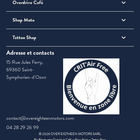
Overdrive Café
Shop Moto
Tattoo Shop
Adresse et contacts
15 Rue Jules Ferry,
69360 Saint-
Symphorien-d'Ozon
contact@overeighteenmotors.com
04 28 29 26 99
©
2026
OVER EIGTHEEN MOTORS SARL.
Bar Restaurant Overdrive Café – Shop Moto – Tattoo Shop