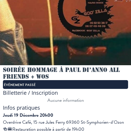
Soirée hommage à Paul Di’Anno All
friends + WOS
ÉVÉNEMENT PASSÉ
Billetterie / Inscription
Aucune information
Infos pratiques
Jeudi 19 Décembre 20h00
Overdrive Café, 15 rue Jules Ferry 69360 St-Symphorien-d'Ozon
🍻🍔Restauration possible à partir de 19h00