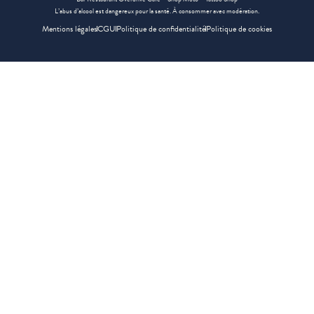
L’abus d’alcool est dangereux pour la santé. À consommer avec modération.
Mentions légales
CGU
Politique de confidentialité
Politique de cookies