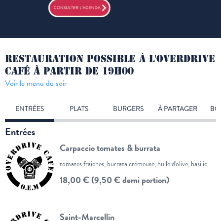
RESTAURATION POSSIBLE À L'OVERDRIVE
CAFÉ À PARTIR DE 19H00
Voir le menu du soir
ENTRÉES
PLATS
BURGERS
À PARTAGER
BO
Entrées
Carpaccio tomates & burrata
tomates fraiches, burrata crémeuse, huile d'olive, basilic
18,00 € (9,50 € demi portion)
Saint-Marcellin