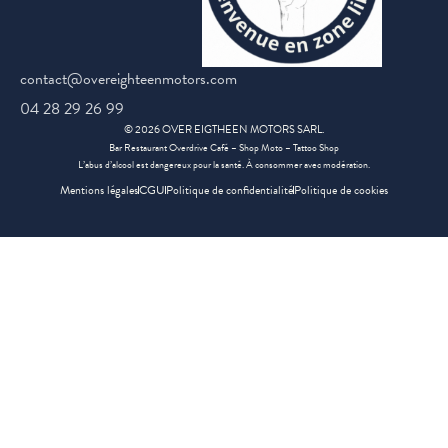
contact@overeighteenmotors.com
04 28 29 26 99
©
2026
OVER EIGTHEEN MOTORS SARL.
Bar Restaurant Overdrive Café – Shop Moto – Tattoo Shop
L’abus d’alcool est dangereux pour la santé. À consommer avec modération.
Mentions légales
CGU
Politique de confidentialité
Politique de cookies