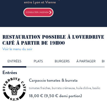
RESTAURATION POSSIBLE À L'OVERDRIVE
CAFÉ À PARTIR DE 19H00
Voir le menu du soir
ENTRÉES
PLATS
BURGERS
À PARTAGER
BO
Entrées
Carpaccio tomates & burrata
tomates fraiches, burrata crémeuse, huile d'olive, basilic
18,00 € (9,50 € demi portion)