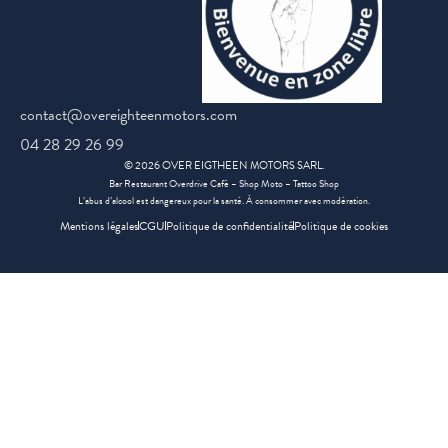
contact@overeighteenmotors.com
04 28 29 26 99
©
2026
OVER EIGTHEEN MOTORS SARL.
Bar Restaurant Overdrive Café – Shop Moto – Tattoo Shop
L’abus d’alcool est dangereux pour la santé. À consommer avec modération.
Mentions légales
CGU
Politique de confidentialité
Politique de cookies