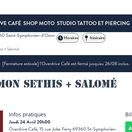
VE CAFÉ
SHOP MOTO
STUDIO TATTOO ET PIERCING
360 Saint-Symphorien-d'Ozon
Horaires
Itinéraire
is + Salomé
[Fermeture estivale] l'Overdrive Café est fermé jusqu'au 26/08 inclus.
mon Sethis + Salomé
Infos pratiques
Bil
Jeudi 24 Avril 20h00
A
Overdrive Café, 15 rue Jules Ferry 69360 St-Symphorien-