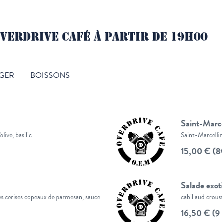
VERDRIVE CAFÉ À PARTIR DE 19H00
GER
BOISSONS
Saint-Marce
live, basilic
Saint-Marcellin
15,00 € (8€
Salade exot
es cerises copeaux de parmesan, sauce
cabillaud crous
16,50 € (9 