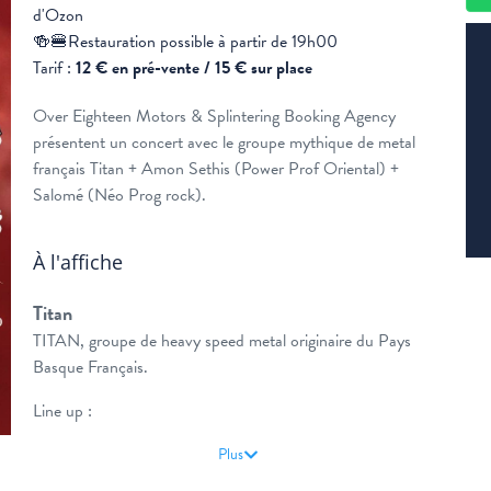
d'Ozon
🍻🍔Restauration possible à partir de 19h00
Tarif :
12 € en pré-vente / 15 € sur place
Over Eighteen Motors & Splintering Booking Agency
présentent un concert avec le groupe mythique de metal
français Titan + Amon Sethis (Power Prof Oriental) +
Salomé (Néo Prog rock).
À l'affiche
Titan
TITAN, groupe de heavy speed metal originaire du Pays
Basque Français.
Line up :
Iñaki Plaa – Batterie
Plus
Oso Gary – Basse
Sebastien Blanc – Guitare