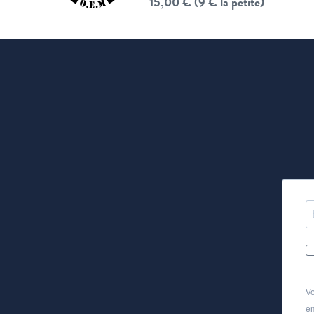
15,00 € (9 € la petite)
Vo
em