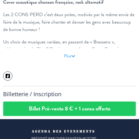
Cover acoustique chanson française, rock alternatif
Les 2 CONS PERD c’est deux potes, motivés par la même envie de
faire de la musique, faire chanter et danser les gens avec beaucoup
de bonne humeur !
Un choix de musiques variées, en passant de « Brassens »,
« Matmatah » à« The Offspring » ou même « Green Day » !
Plus
Facebook :
https://www.facebook.com/profile.php?
id=61565729036490
Billetterie / Inscription
Billet Pré-vente 8 € + 1 conso offerte