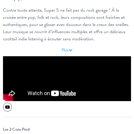
Contre toute attente, Super 5 ne fait pas du rock garage ! À la
croisée entre pop, folk et rock, leurs compositions sont fraîches et
authentiques, pour se glisser avec douceur dans le creux des oreilles.
Leur musique se nourrit d’influences multiples et offre un délicieux
cocktail indie listening à écouter sans modération.
Plus
Instagram :
https://www.instagram.com/super5_the_band/
Soundcloud :
https://soundcloud.com/super5_the_band
Youtube :
https://www.youtube.com/@Super5_the_band
Les 2 Cons Perd