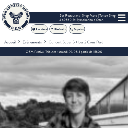
Bar Restaurant | Shop Moto | Tattoo Shop
à 69360 St-Symphorien d'Ozon
Horaires
Itinéraire
Appeler
Accueil
Événements
Concert Super 5 + Les 2 Cons Perd
OEM Festival Tributes : samedi 29/08 à partir de 15h00