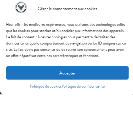
16,50 € (9 € la petite)
Gérer le consentement aux cookies
Pour offrir les meilleures expériences, nous utilisons des technologies telles
que les cookies pour stocker et/ou accéder aux informations des appareils.
Le fait de consentir à ces technologies nous permettra de traiter des
données telles que le comportement de navigation ou les ID uniques sur ce
site. Le fait de ne pas consentir ou de retirer son consentement peut avoir
un effet négatif sur certaines caractéristiques et fonctions.
Abonnez-vous à notre Newsletter
Nous vous enverrons chaque mois notre programmation.
Accepter
Politique de cookies
Politique de confidentialité
J'accepte de recevoir vos e-mails et confirme
avoir pris connaissance de votre politique de
confidentialité et mentions légales.