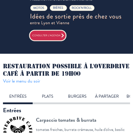
RESTAURATION POSSIBLE À L'OVERDRIVE
CAFÉ À PARTIR DE 19H00
Voir le menu du soir
ENTRÉES
PLATS
BURGERS
À PARTAGER
BO
Entrées
Carpaccio tomates & burrata
tomates fraiches, burrata crémeuse, huile d'olive, basilic