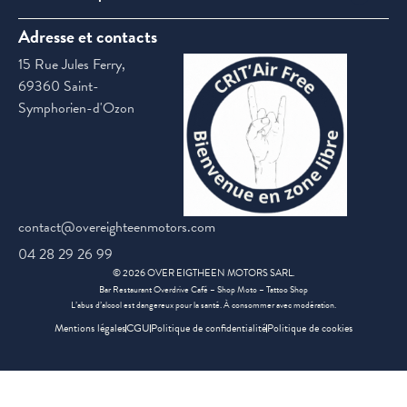
Adresse et contacts
15 Rue Jules Ferry,
69360 Saint-
Symphorien-d'Ozon
contact@overeighteenmotors.com
04 28 29 26 99
©
2026
OVER EIGTHEEN MOTORS SARL.
Bar Restaurant Overdrive Café – Shop Moto – Tattoo Shop
L’abus d’alcool est dangereux pour la santé. À consommer avec modération.
Mentions légales
CGU
Politique de confidentialité
Politique de cookies