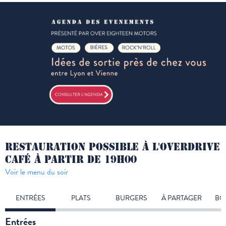
RESTAURATION POSSIBLE À L'OVERDRIVE
CAFÉ À PARTIR DE 19H00
Voir le menu du soir
ENTRÉES
PLATS
BURGERS
À PARTAGER
BO
Entrées