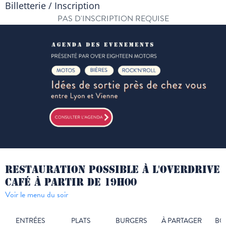
Billetterie / Inscription
PAS D'INSCRIPTION REQUISE
RESTAURATION POSSIBLE À L'OVERDRIVE
CAFÉ À PARTIR DE 19H00
Voir le menu du soir
ENTRÉES
PLATS
BURGERS
À PARTAGER
BO