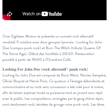
Over Eighteen Motors te présente un concert rock alternatif
vendredi 11 octobre avec deux groupes lyonnais : Looking for John
Doe (compos punk rock) et Burn The Witch (tribute Queens Of
The Stone Age). Début des hostilités à 20h30. Restauration
possible à partir de 19h00 à l’Overdrive Café.
𝐋𝐨𝐨𝐤𝐢𝐧𝐠 𝐅𝐨𝐫 𝐉𝐨𝐡𝐧 𝐃𝐨𝐞 (𝐫𝐨𝐜𝐤 𝐚𝐥𝐭𝐞𝐫𝐧𝐚𝐭𝐢𝐟 / 𝐩𝐮𝐧𝐤 𝐫𝐨𝐜𝐤)
Looking for John Doe est composé de Boris Wiart, Nicolas Sempéré,
Olivier Boquet et Hervé Paris. Ce quatuor à l’énergie débordante et
communicative et au rock sans concession a été créé pour la scène,
afin de laisser exploser toute sa puissance tout en jouant sans répit
avec le public. Les compositions, arrangées par le gang rhône-alpin,
sont résolument rock, teintées de grunge voire punk-rock. Les titres