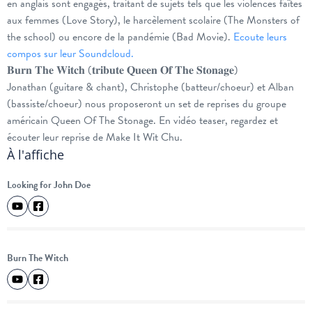
en anglais sont engagés, traitant de sujets tels que les violences faîtes
aux femmes (Love Story), le harcèlement scolaire (The Monsters of
the school) ou encore de la pandémie (Bad Movie).
Ecoute leurs
compos sur leur Soundcloud.
𝐁𝐮𝐫𝐧 𝐓𝐡𝐞 𝐖𝐢𝐭𝐜𝐡 (𝐭𝐫𝐢𝐛𝐮𝐭𝐞 𝐐𝐮𝐞𝐞𝐧 𝐎𝐟 𝐓𝐡𝐞 𝐒𝐭𝐨𝐧𝐚𝐠𝐞)
Jonathan (guitare & chant), Christophe (batteur/choeur) et Alban
(bassiste/choeur) nous proposeront un set de reprises du groupe
américain Queen Of The Stonage. En vidéo teaser, regardez et
écouter leur reprise de Make It Wit Chu.
À l'affiche
Looking for John Doe
Burn The Witch