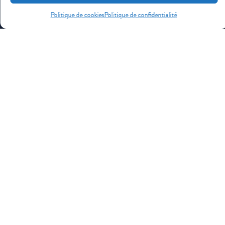
Politique de cookies
Politique de confidentialité
J'accepte de recevoir vos e-mails et confirme
avoir pris connaissance de votre politique de
confidentialité et mentions légales.
Vous pouvez vous désinscrire à tout moment en cliquant sur
le lien présent dans nos emails.
S'INSCRIRE
Overdrive Café
Shop Moto