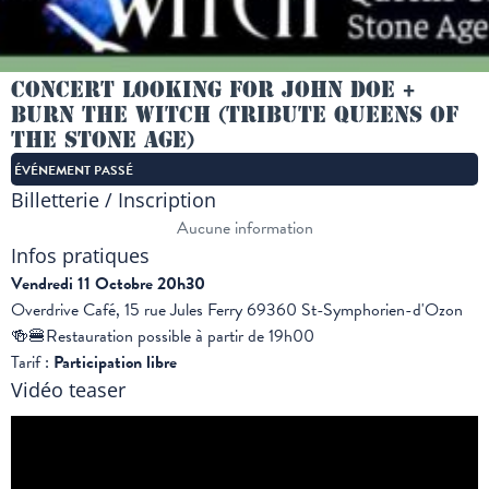
Concert Looking For John Doe +
Burn The Witch (tribute Queens Of
The Stone Age)
ÉVÉNEMENT PASSÉ
Billetterie / Inscription
Aucune information
Infos pratiques
Vendredi 11 Octobre 20h30
Overdrive Café, 15 rue Jules Ferry 69360 St-Symphorien-d'Ozon
🍻🍔Restauration possible à partir de 19h00
Tarif :
Participation libre
Vidéo teaser