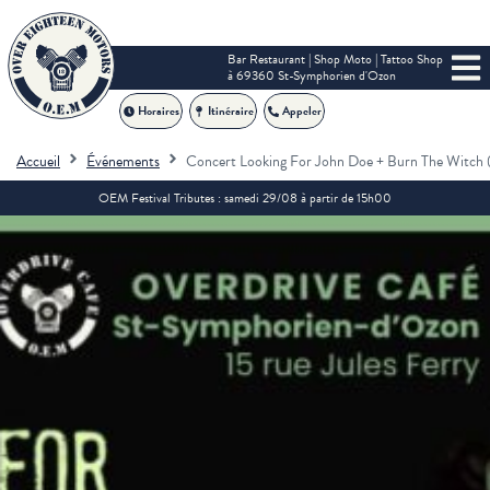
Bar Restaurant | Shop Moto | Tattoo Shop
à 69360 St-Symphorien d'Ozon
Horaires
Itinéraire
Appeler
Accueil
Événements
Concert Looking For John Doe + Burn The Witch 
OEM Festival Tributes : samedi 29/08 à partir de 15h00