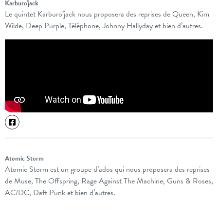
Karburo'jack
Le quintet Karburo’jack nous proposera des reprises de Queen, Kim
Wilde, Deep Purple, Téléphone, Johnny Hallyday et bien d’autres.
Atomic Storm
Atomic Storm est un groupe d’ados qui nous proposera des reprises
de Muse, The Offspring, Rage Against The Machine, Guns & Roses,
AC/DC, Daft Punk et bien d’autres.