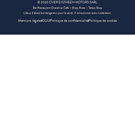
©
2026
OVER EIGTHEEN MOTORS SARL.
Bar Restaurant Overdrive Café – Shop Moto – Tattoo Shop
L’abus d’alcool est dangereux pour la santé. À consommer avec modération.
Mentions légales
CGU
Politique de confidentialité
Politique de cookies