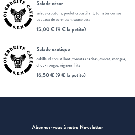
Salade césar
salade,croutons, poulet croustillant, tomates cerises
copeaux de parmesan, sauce césar
15,00 € (9 € la petite)
Salade exotique
cabillaud croustillant, tomates cerises, avocat, mangue,
choux rouges, oignons frits
16,50 € (9 € la petite)
Abonnez-vous à notre Newsletter