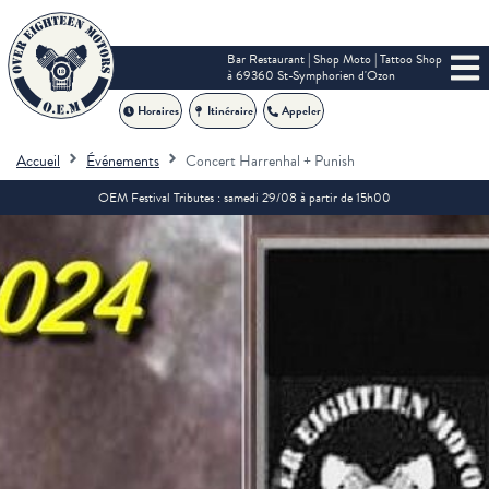
Bar Restaurant | Shop Moto | Tattoo Shop
à 69360 St-Symphorien d'Ozon
Horaires
Itinéraire
Appeler
Accueil
Événements
Concert Harrenhal + Punish
OEM Festival Tributes : samedi 29/08 à partir de 15h00