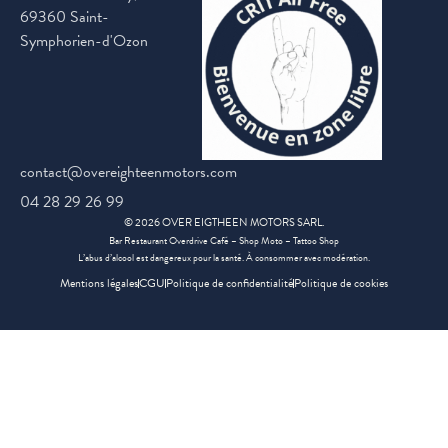
69360 Saint-
Symphorien-d'Ozon
contact@overeighteenmotors.com
04 28 29 26 99
©
2026
OVER EIGTHEEN MOTORS SARL.
Bar Restaurant Overdrive Café – Shop Moto – Tattoo Shop
L’abus d’alcool est dangereux pour la santé. À consommer avec modération.
Mentions légales
CGU
Politique de confidentialité
Politique de cookies