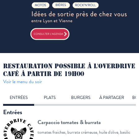
RESTAURATION POSSIBLE À L'OVERDRIVE
CAFÉ À PARTIR DE 19H00
Voir le menu du soir
ENTRÉES
PLATS
BURGERS
À PARTAGER
BO
Entrées
Carpaccio tomates & burrata
tomates fraiches, burrata crémeuse, huile d'olive, basilic