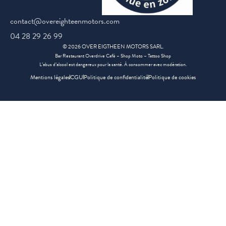
contact@overeighteenmotors.com
04 28 29 26 99
©
2026
OVER EIGTHEEN MOTORS SARL.
Bar Restaurant Overdrive Café – Shop Moto – Tattoo Shop
L’abus d’alcool est dangereux pour la santé. À consommer avec modération.
Mentions légales
CGU
Politique de confidentialité
Politique de cookies