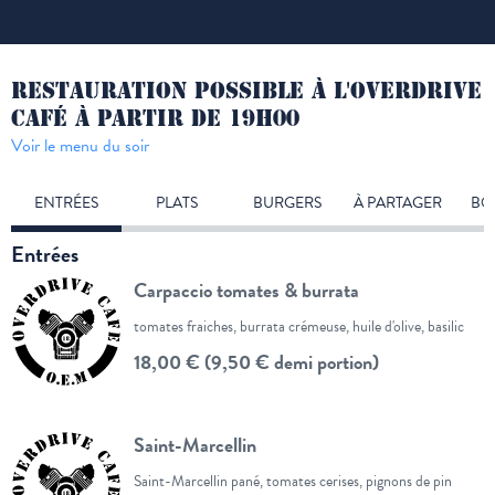
RESTAURATION POSSIBLE À L'OVERDRIVE
CAFÉ À PARTIR DE 19H00
Voir le menu du soir
ENTRÉES
PLATS
BURGERS
À PARTAGER
BO
Entrées
Carpaccio tomates & burrata
tomates fraiches, burrata crémeuse, huile d'olive, basilic
18,00 € (9,50 € demi portion)
Saint-Marcellin
Saint-Marcellin pané, tomates cerises, pignons de pin