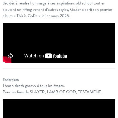
décidés à rendre hommage à ses inspirations old school tout en
ajoutant un riffing venant d’autres styles, GoZer a sorti son premier
album « This is GoRe » le 1er mars 2025.
Endbroken
Thrash death groovy à tous les étages.
Pour les fans de SLAYER, LAMB OF GOD, TESTAMENT.