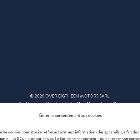
©
2026
OVER EIGTHEEN MOTORS SARL.
Bar Restaurant Overdrive Café – Shop Moto – Tattoo Shop
L’abus d’alcool est dangereux pour la santé. À consommer avec modération.
Gérer le consentement aux cookies
Mentions légales
CGU
Politique de confidentialité
Politique de cookies
que les cookies pour stocker et/ou accéder aux informations des appareils. Le fait de 
n ou les ID uniques sur ce site. Le fait de ne pas consentir ou de retirer son cons