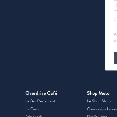
Vo
em
Overdrive Café
Shop Moto
Le Bar Restaurant
Le Shop Moto
La Carte
Concession Leona
Afterwork
Dépôt vente