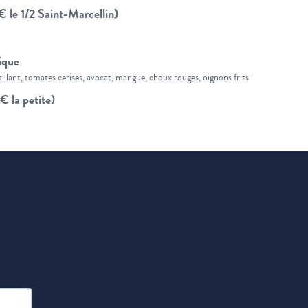
 le 1/2 Saint-Marcellin)
ique
tillant, tomates cerises, avocat, mangue, choux rouges, oignons frits
€ la petite)