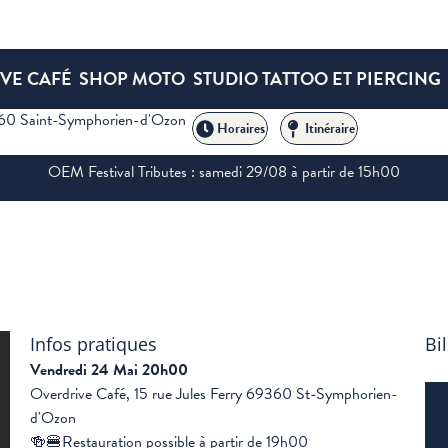
VE CAFÉ
SHOP MOTO
STUDIO TATTOO ET PIERCING
360 Saint-Symphorien-d'Ozon
Horaires
Itinéraire
OEM Festival Tributes : samedi 29/08 à partir de 15h00
Infos pratiques
Bil
Vendredi 24 Mai 20h00
Overdrive Café, 15 rue Jules Ferry 69360 St-Symphorien-
d'Ozon
🍻🍔Restauration possible à partir de 19h00