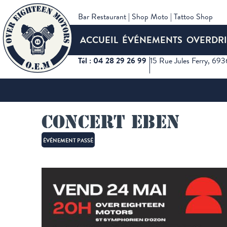
Bar Restaurant | Shop Moto | Tattoo Shop
ACCUEIL
ÉVÉNEMENTS
OVERDRI
Tél : 04 28 29 26 99
15 Rue Jules Ferry, 69
Accueil
Événements
Concert Eben
Concert Eben
ÉVÉNEMENT PASSÉ