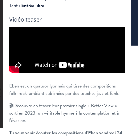
Tarif :
Entrée libre
Vidéo teaser
Eben est un quatuor lyonnais qui tisse des compositions
folk-rock-ambiant sublimées par des touches jazz et funk.
🎬Découvre en teaser leur premier single « Better View »
sorti en 2023, un véritable hymne à la contemplation et à
l’évasion.
Tu veux venir écouter les compositions d’Eben vendredi 24