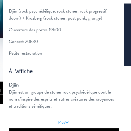
Djiin (rock psychédélique, rock stoner, rock progressif,
doom) + Kruzberg (rock stoner, post punk, grunge)
Ouverture des portes 19h00
Concert 20h30
Petite restauration
À l'affiche
Djiin
Djiin est un groupe de stoner rock psychédélique dont le
nom s’inspire des esprits et autres créatures des croyances
et traditions sémitiques.
Influencé par le rock progressif et le krautrock des années
Plus
70, la scène doom et le heavy rock de l’âge d’or des débuts