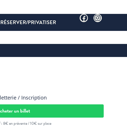
RÉSERVER/PRIVATISER
letterie / Inscription
cheter un billet
f : 8€ en prévente / 10€ sur place