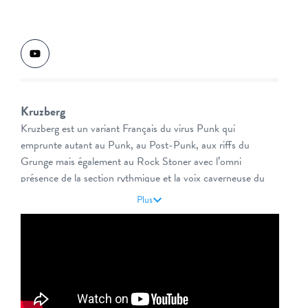
Kruzberg
Kruzberg est un variant Français du virus Punk qui
emprunte autant au Punk, au Post-Punk, aux riffs du
Grunge mais également au Rock Stoner avec l’omni
présence de la section rythmique et la voix caverneuse du
chanteur.
Plus