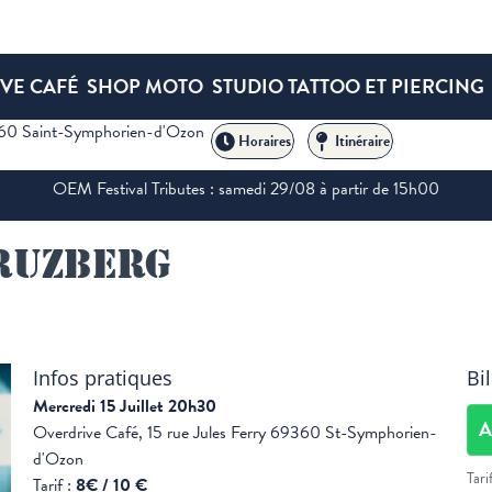
VE CAFÉ
SHOP MOTO
STUDIO TATTOO ET PIERCING
360 Saint-Symphorien-d'Ozon
Horaires
Itinéraire
OEM Festival Tributes : samedi 29/08 à partir de 15h00
Kruzberg
Infos pratiques
Bil
Mercredi 15 Juillet 20h30
A
Overdrive Café, 15 rue Jules Ferry 69360 St-Symphorien-
d'Ozon
Tari
Tarif :
8€ / 10 €