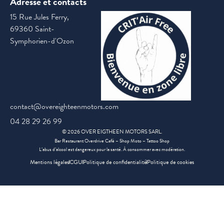
Adresse et contacts
15 Rue Jules Ferry,
69360 Saint-
Symphorien-d'Ozon
contact@overeighteenmotors.com
04 28 29 26 99
©
2026
OVER EIGTHEEN MOTORS SARL.
Bar Restaurant Overdrive Café – Shop Moto – Tattoo Shop
L’abus d’alcool est dangereux pour la santé. À consommer avec modération.
Mentions légales
CGU
Politique de confidentialité
Politique de cookies