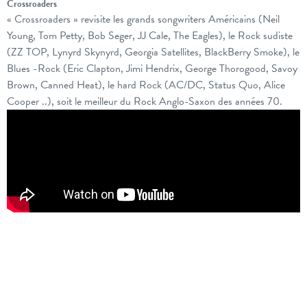
Crossroaders
« Crossroaders » revisite les grands songwriters Américains (Neil
Young, Tom Petty, Bob Seger, JJ Cale, The Eagles), le Rock sudiste
(ZZ TOP, Lynyrd Skynyrd, Georgia Satellites, BlackBerry Smoke), le
Blues -Rock (Eric Clapton, Jimi Hendrix, George Thorogood, Savoy
Brown, Canned Heat), le hard Rock (AC/DC, Status Quo, Alice
Cooper ..), soit le meilleur du Rock Anglo-Saxon des années 70.