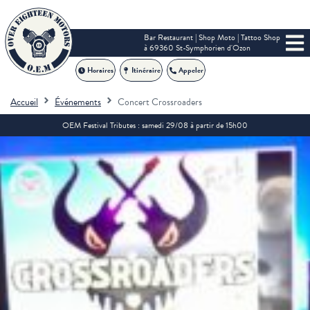
Bar Restaurant | Shop Moto | Tattoo Shop
à 69360 St-Symphorien d'Ozon
Horaires
Itinéraire
Appeler
Accueil
Événements
Concert Crossroaders
OEM Festival Tributes : samedi 29/08 à partir de 15h00