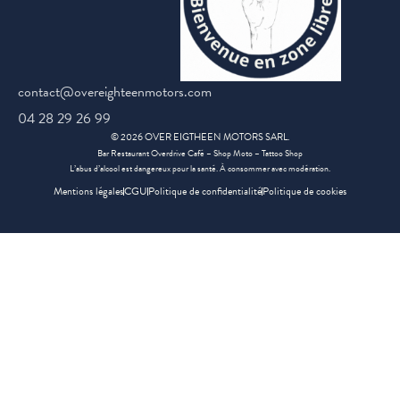
contact@overeighteenmotors.com
04 28 29 26 99
©
2026
OVER EIGTHEEN MOTORS SARL.
Bar Restaurant Overdrive Café – Shop Moto – Tattoo Shop
L’abus d’alcool est dangereux pour la santé. À consommer avec modération.
Mentions légales
CGU
Politique de confidentialité
Politique de cookies