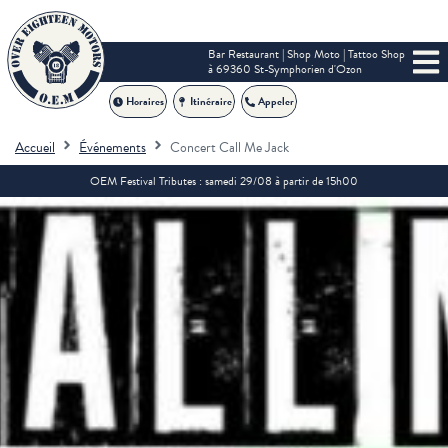
Bar Restaurant | Shop Moto | Tattoo Shop
à 69360 St-Symphorien d'Ozon
Horaires
Itinéraire
Appeler
Accueil
Événements
Concert Call Me Jack
OEM Festival Tributes : samedi 29/08 à partir de 15h00