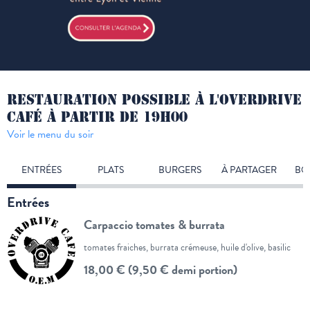
RESTAURATION POSSIBLE À L'OVERDRIVE
CAFÉ À PARTIR DE 19H00
Voir le menu du soir
ENTRÉES
PLATS
BURGERS
À PARTAGER
BO
Entrées
Carpaccio tomates & burrata
tomates fraiches, burrata crémeuse, huile d'olive, basilic
18,00 € (9,50 € demi portion)