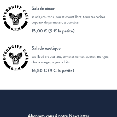
Salade césar
salade,croutons, poulet croustillant, tomates cerises
copeaux de parmesan, sauce césar
15,00 € (9 € la petite)
Salade exotique
cabillaud croustillant, tomates cerises, avocat, mangue,
choux rouges, oignons frits
16,50 € (9 € la petite)
Abonnez-vous à notre Newsletter