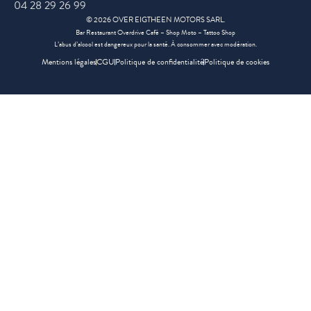
04 28 29 26 99
©
2026
OVER EIGTHEEN MOTORS SARL.
Bar Restaurant Overdrive Café – Shop Moto – Tattoo Shop
L’abus d’alcool est dangereux pour la santé. À consommer avec modération.
Mentions légales
CGU
Politique de confidentialité
Politique de cookies