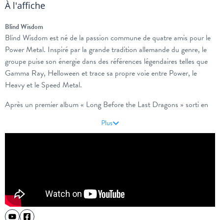
À l'affiche
Blind Wisdom
Blind Wisdom est né de la passion commune de quatre amis pour le
Power Metal. Inspiré par la grande tradition allemande du genre, le
groupe puise son énergie dans des références légendaires telles que
Gamma Ray, Helloween et trace sa propre voie entre Power, le
Heavy et le Speed Metal.
Après un premier album « Long Before the Last Dragons » sorti en
2021, le groupe travaille à la composition de son prochain album, ce
Plus
nouveau chapitre marquera un tournant dans l’approche musicale et
thématique.