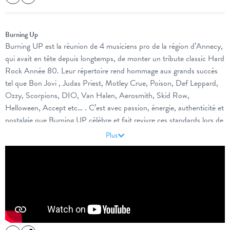
Burning Up
Burning UP est la réunion de 4 musiciens pro de la région d’Annecy,
qui avait en tête depuis longtemps, de monter un tribute classic Hard
Rock Année 80. Leur répertoire rend hommage aux grands succès
tel que Bon Jovi , Judas Priest, Motley Crue, Poison, Def Leppard,
Ozzy, Scorpions, DIO, Van Halen, Aerosmith, Skid Row,
Helloween, Accept etc… . C’est avec passion, énergie, authenticité et
nostalgie que Burning UP célèbre et fait revivre ces standards lors de
live captivants.
Plus